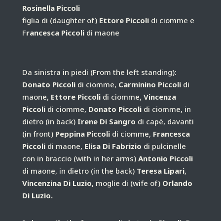
Rosinella Piccoli
figlia di
(daughter of)
Ettore Piccoli
di ciomme e
F
rancesca Piccoli
di maone
Da sinistra in piedi
(From the left standing):
Donato Piccoli
di ciomme,
Carminino Piccoli
di
maone,
Ettore Piccoli
di ciomme,
Vincenza
Piccoli
di ciomme,
Donato Piccoli
di ciomme, in
dietro
(in back)
Irene Di Sangro
di capè, davanti
(in front)
Peppina Piccoli
di ciomme,
Francesca
Piccoli
di maone,
Elisa Di Fabrizio
di pulcinelle
con in braccio
(with in her arms)
Antonio Piccoli
di maone, in dietro
(in the back)
Teresa Lipari
,
Vincenzina Di Luzio
, moglie di
(wife of)
Orlando
Di Luzio.