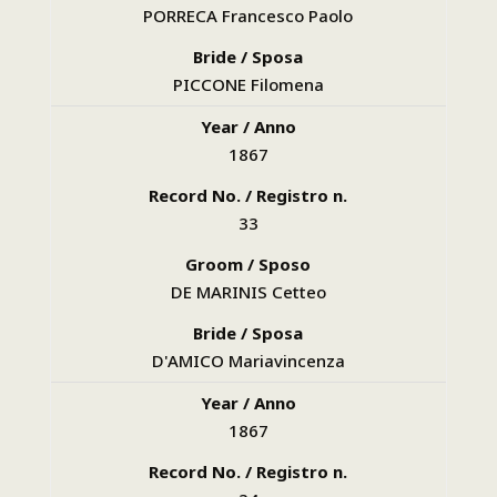
PORRECA Francesco Paolo
PICCONE Filomena
1867
33
DE MARINIS Cetteo
D'AMICO Mariavincenza
1867