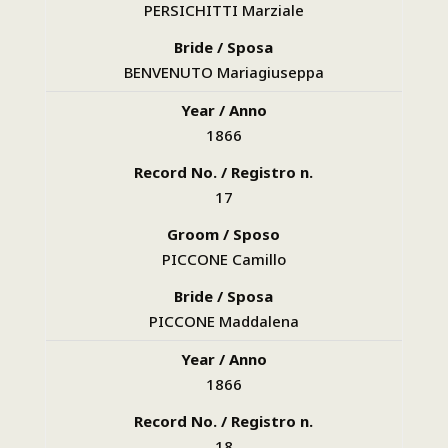
PERSICHITTI Marziale
BENVENUTO Mariagiuseppa
1866
17
PICCONE Camillo
PICCONE Maddalena
1866
18