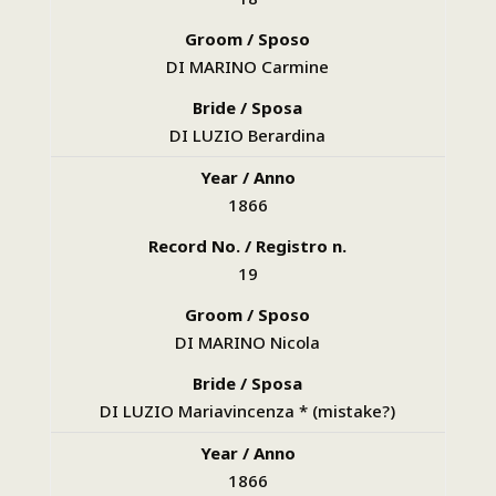
DI MARINO Carmine
DI LUZIO Berardina
1866
19
DI MARINO Nicola
DI LUZIO Mariavincenza * (mistake?)
1866