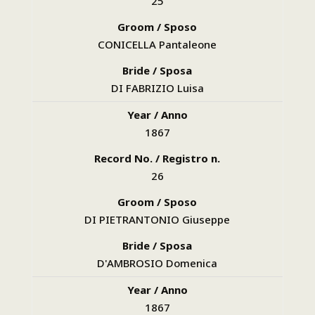
25
CONICELLA Pantaleone
DI FABRIZIO Luisa
1867
26
DI PIETRANTONIO Giuseppe
D'AMBROSIO Domenica
1867