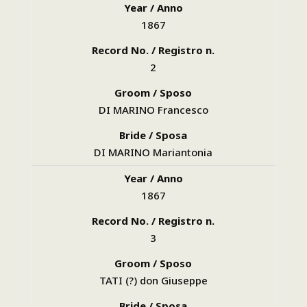
1867
2
DI MARINO Francesco
DI MARINO Mariantonia
1867
3
TATI (?) don Giuseppe