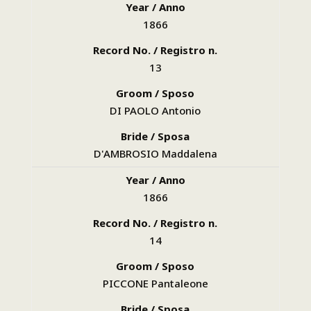
1866
13
DI PAOLO Antonio
D'AMBROSIO Maddalena
1866
14
PICCONE Pantaleone