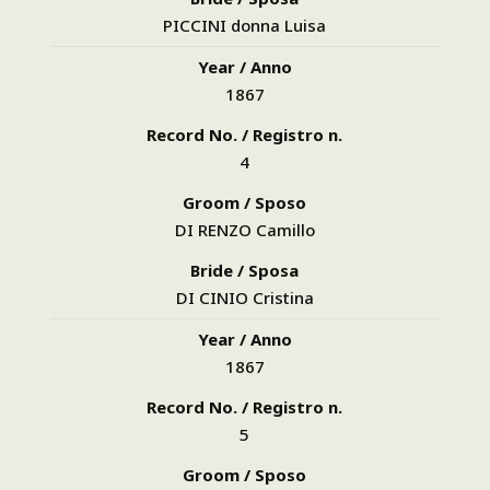
PICCINI donna Luisa
1867
4
DI RENZO Camillo
DI CINIO Cristina
1867
5