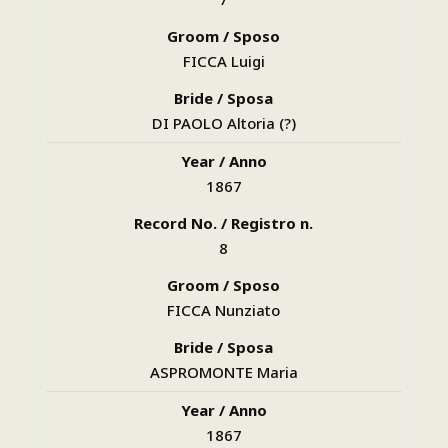
FICCA Luigi
DI PAOLO Altoria (?)
1867
8
FICCA Nunziato
ASPROMONTE Maria
1867