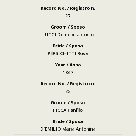
27
LUCCI Domenicantonio
PERSICHITTI Rosa
1867
28
FICCA Panfilo
D'EMILIO Maria Antonina