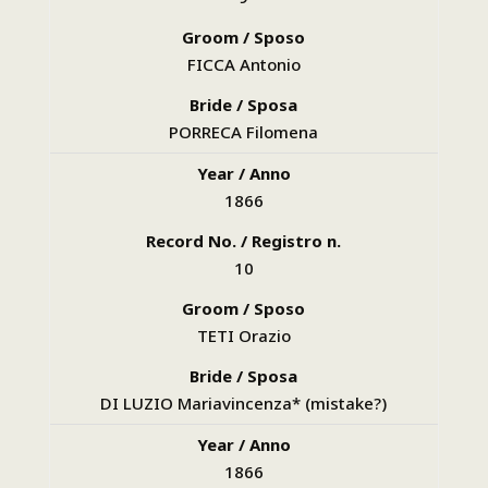
FICCA Antonio
PORRECA Filomena
1866
10
TETI Orazio
DI LUZIO Mariavincenza* (mistake?)
1866