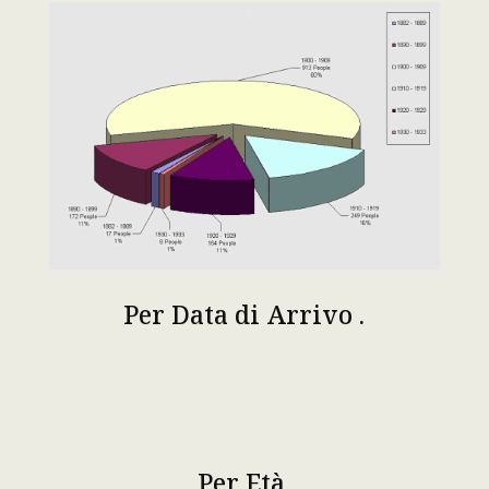
Per Data di Arrivo .
Per Data di Arrivo .
Per Età.