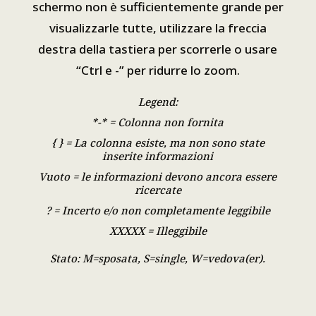
schermo non è sufficientemente grande per
visualizzarle tutte, utilizzare la freccia
destra della tastiera per scorrerle o usare
“Ctrl e -” per ridurre lo zoom.
Legend:
*-* = Colonna non fornita
{ } = La colonna esiste, ma non sono state
inserite informazioni
Vuoto = le informazioni devono ancora essere
ricercate
? = Incerto e/o non completamente leggibile
XXXXX = Illeggibile
Stato: M=sposata, S=single, W=vedova(er).