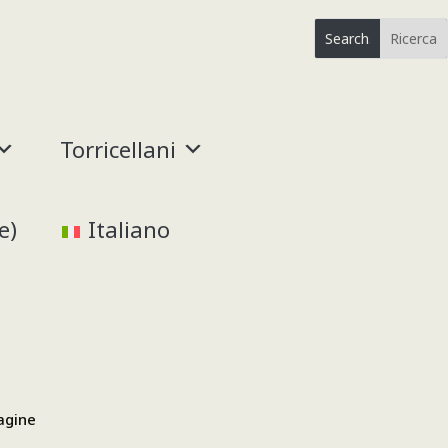
Torricellani
e
)
Italiano
magine