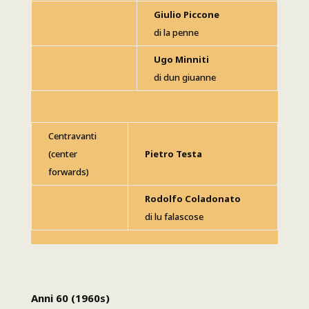
Giulio Piccone
di la penne
Ugo Minniti
di dun giuanne
Centravanti
(center
Pietro Testa
forwards)
Rodolfo Coladonato
di lu falascose
Anni 60
(1960s)