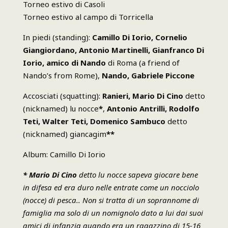
Torneo estivo di Casoli
Torneo estivo al campo di Torricella
In piedi
(standing):
Camillo Di Iorio,
Cornelio
Giangiordano, Antonio Martinelli, Gianfranco Di
Iorio, amico di Nando
di Roma
(a friend of
Nando’s from Rome),
Nando, Gabriele Piccone
Accosciati
(squatting):
Ranieri, Mario Di Cino
detto
(nicknamed) lu nocce
*
,
Antonio Antrilli, Rodolfo
Teti, Walter Teti, Domenico Sambuco
detto
(nicknamed) giancagim
**
Album: Camillo Di Iorio
* Mario Di Cino
detto lu nocce sapeva giocare bene
in difesa ed era duro nelle entrate come un nocciolo
(nocce) di pesca.. Non si tratta di un soprannome di
famiglia ma solo di un nomignolo dato a lui dai suoi
amici di infanzia quando era un ragazzino di 15-16