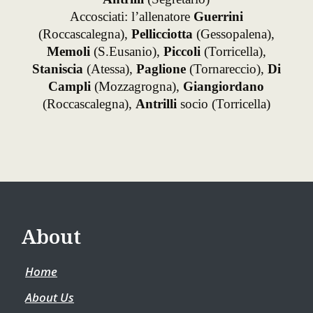
Accosciati: l’allenatore
Guerrini
(Roccascalegna),
Pellicciotta
(Gessopalena),
Memoli
(S.Eusanio),
Piccoli
(Torricella),
Staniscia
(Atessa),
Paglione
(Tornareccio),
Di
Campli
(Mozzagrogna),
Giangiordano
(Roccascalegna),
Antrilli
socio (Torricella)
About
Home
About Us