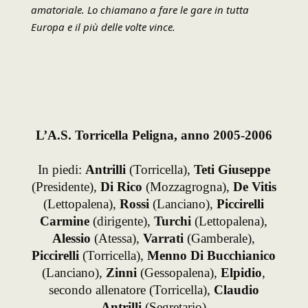
amatoriale. Lo chiamano a fare le gare in tutta
Europa e il più delle volte vince.
L’A.S. Torricella Peligna, anno 2005-2006
In piedi:
Antrilli
(Torricella),
Teti Giuseppe
(Presidente),
Di Rico
(Mozzagrogna),
De Vitis
(Lettopalena),
Rossi
(Lanciano),
Piccirelli
Carmine
(dirigente),
Turchi
(Lettopalena),
Alessio
(Atessa),
Varrati
(Gamberale),
Piccirelli
(Torricella),
Menno Di Bucchianico
(Lanciano),
Zinni
(Gessopalena),
Elpidio
,
secondo allenatore (Torricella),
Claudio
Antrilli
(Segretario)